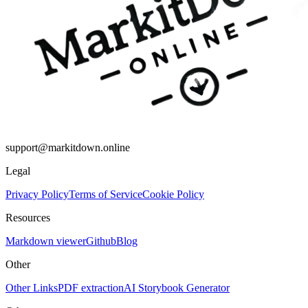
support@markitdown.online
Legal
Privacy Policy
Terms of Service
Cookie Policy
Resources
Markdown viewer
Github
Blog
Other
Other Links
PDF extraction
AI Storybook Generator