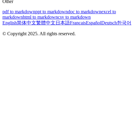
Other
pdf to markdown
ppt to markdown
doc to markdown
excel to
markdown
html to markdown
csv to markdown
English
简体中文
繁體中文
日本語
Français
Español
Deutsch
한국어
© Copyright 2025. All rights reserved.