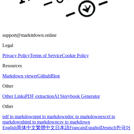
support@markitdown.online
Legal
Privacy Policy
Terms of Service
Cookie Policy
Resources
Markdown viewer
Github
Blog
Other
Other Links
PDF extraction
AI Storybook Generator
Other
pdf to markdown
ppt to markdown
doc to markdown
excel to
markdown
html to markdown
csv to markdown
English
简体中文
繁體中文
日本語
Français
Español
Deutsch
한국어