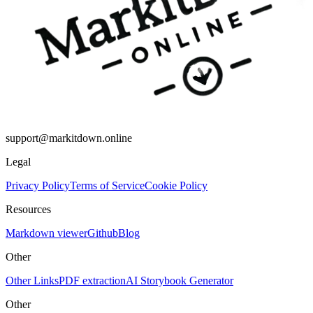
support@markitdown.online
Legal
Privacy Policy
Terms of Service
Cookie Policy
Resources
Markdown viewer
Github
Blog
Other
Other Links
PDF extraction
AI Storybook Generator
Other