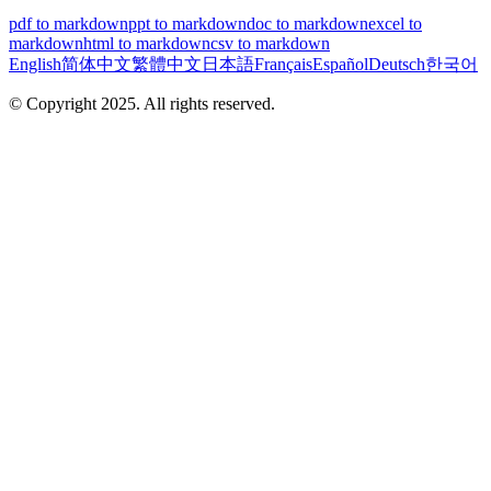
pdf to markdown
ppt to markdown
doc to markdown
excel to
markdown
html to markdown
csv to markdown
English
简体中文
繁體中文
日本語
Français
Español
Deutsch
한국어
© Copyright 2025. All rights reserved.