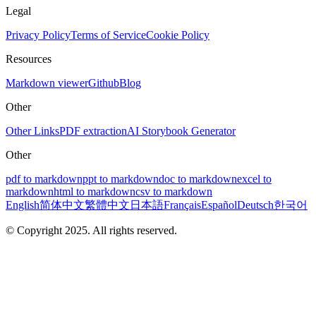
Legal
Privacy Policy
Terms of Service
Cookie Policy
Resources
Markdown viewer
Github
Blog
Other
Other Links
PDF extraction
AI Storybook Generator
Other
pdf to markdown
ppt to markdown
doc to markdown
excel to
markdown
html to markdown
csv to markdown
English
简体中文
繁體中文
日本語
Français
Español
Deutsch
한국어
© Copyright 2025. All rights reserved.